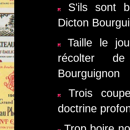
S'ils sont b
Dicton Bourgu
Taille le jo
récolter de
Bourguignon
Trois coupe
doctrine profo
Trop boire noi