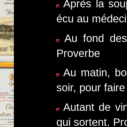
Après la sou
écu au médeci
Au fond des 
Proverbe
Au matin, boi
soir, pour fair
Autant de vin
qui sortent. P