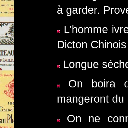
à garder. Prov
L'homme ivre 
Dicton Chinois
Longue sécher
On boira du
mangeront du r
On ne conna