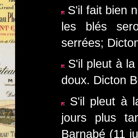
S'il fait bien
les blés ser
serrées; Dict
S'il pleut à l
doux. Dicton 
S'il pleut à 
jours plus t
Barnabé (11 ju