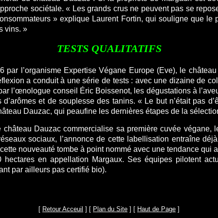
pproche sociétale. « Les grands crus ne peuvent pas se reposer
consommateurs » explique Laurent Fortin, qui souligne que le 
s vins. »
TESTS QUALITATIFS
 2016 par l’organisme Expertise Végane Europe (Eve), le châte
flexion a conduit à une série de tests : avec une dizaine de co
l’œnologue conseil Éric Boissenot, les dégustations à l’aveugle
s d’arômes et de souplesse des tanins. « Le but n’était pas d’ê
hâteau Dauzac, qui peaufine les dernières étapes de la sélection
, le château Dauzac commercialise sa première cuvée végane,
réseaux sociaux, l’annonce de cette labellisation entraîne déjà
le, cette nouveauté tombe à point nommé avec une tendance qui a
0 hectares en appellation Margaux. Ses équipes pilotent act
t par ailleurs pas certifié bio).
[
Retour Acceuil
] [
Plan du Site
] [
Haut de Page
]