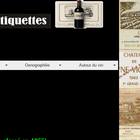
Oenographilie
Autour du vin