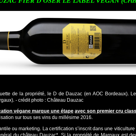
AC FIER D'OSER LE LABEL VEGAN (Crus cl
ette de la propriété, le D de Dauzac (en AOC Bordeaux). Le cer
gaux). - crédit photo : Château Dauzac
ication végane marque une étape
avec son premier cru clas
isation sur tous ses vins du millésime 2016.
ntile ou marketing. La certification s’inscrit dans une viticultu
général du château Dauzac*. Si la propriété de Margaux est de