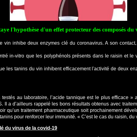
aye l'hypothèse d'un effet protecteur des composés du 
t le vin inhibe deux enzymes clé du coronavirus. A son contact
ré in-vitro que les polyphénols présents dans le raisin et le 
 les tanins du vin inhibent efficacement l'activité de deux enz
stés au laboratoire, l’acide tannique est le plus efficace » a
S. Il a d’ailleurs rappelé les bons résultats obtenus avec trait
r qu’un traitement pharmaceutique soit prochainement dével
nins pour renforcer leur immunité. « C’est le cas du raisin, du 
 du virus de la covid-19