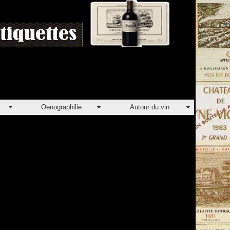
Oenographilie
Autour du vin