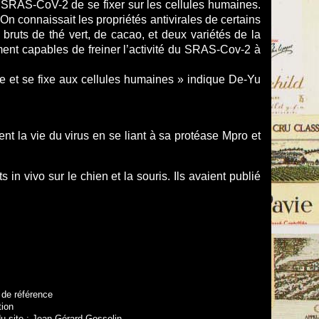
u SRAS-CoV-2 de se fixer sur les cellules humaines.
On connaissait les propriétés antivirales de certains
bruts de thé vert, de cacao, et deux variétés de la
ment capables de freiner l’activité du SRAS-Cov-2 à
ue et se fixe aux cellules humaines » indique De-Yu
nt la vie du virus en se liant à sa protéase Mpro et
n vivo sur le chien et la souris. Ils avaient publié
 de référence
tion
u site : Jean-Gérard Gosselin