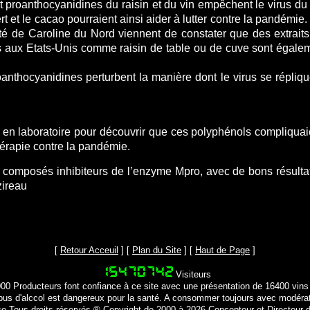
t proanthocyanidines du raisin et du vin empêchent le virus d
et le cacao pourraient ainsi aider à lutter contre la pandémie. 
té de Caroline du Nord viennent de constater que des extraits 
ées aux Etats-Unis comme raisin de table ou de cuve sont égale
anthocyanidines perturbent la manière dont le virus se répliq
 en laboratoire pour découvrir que ces polyphénols compliquaie
hérapie contre la pandémie.
 composés inhibiteurs de l’enzyme Mpro, avec de bons résultats i
zireau
[
Retour Acceuil
] [
Plan du Site
] [
Haut de Page
]
Visiteurs
000 Producteurs font confiance à ce site avec une présentation de 16400 vins
bus d'alccol est dangereux pour la santé. A consommer toujours avec modéra
ce Tous droits réservés.® Copyright de 2000 à 2026 Concepteur et Directeur d