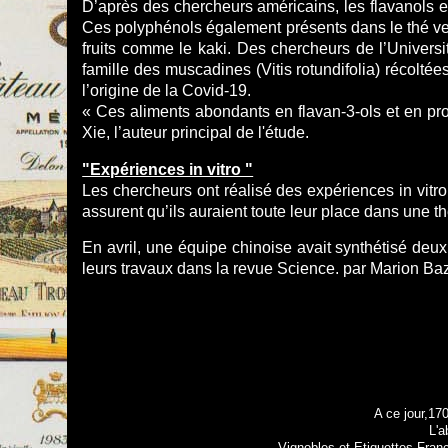
D’après des chercheurs américains, les flavanols e
Ces polyphénols également présents dans le thé vert 
fruits comme le kaki. Des chercheurs de l’Universi
famille des muscadines (Vitis rotundifolia) récolt
l’origine de la Covid-19.
« Ces aliments abondants en flavan-3-ols et en pro
Xie, l’auteur principal de l'étude.
"Expériences in vitro "
Les chercheurs ont réalisé des expériences in vitro
assurent qu’ils auraient toute leur place dans une t
En avril, une équipe chinoise avait synthétisé deux
leurs travaux dans la revue Science. par Marion Ba
A ce jour,17
L'a
Vignobles et Etiquettes Fran