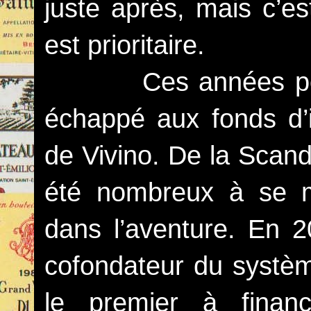
juste après, mais c’es
est prioritaire.
Ces années post-co
échappé aux fonds d’i
de Vivino. De la Scandi
été nombreux à se m
dans l’aventure. En 2
cofondateur du systèm
le premier à finan