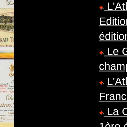
L'At
Editi
éditio
Le G
cham
L'At
Franc
La C
1ère 