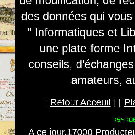
de modification, de rec
des données qui vous c
" Informatiques et Li
une plate-forme In
conseils, d'échanges
amateurs, au
[
Retour Acceuil
] [
Pl
A ce jour,17000 Producteu