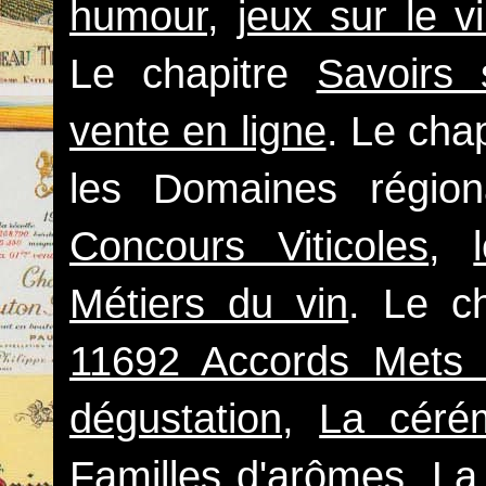
humour
,
jeux sur le v
Le chapitre
Savoirs 
vente en ligne
. Le cha
les Domaines régio
Concours Viticoles
,
Métiers du vin
. Le c
11692 Accords Mets 
dégustation
,
La céré
Familles d'arômes
,
La