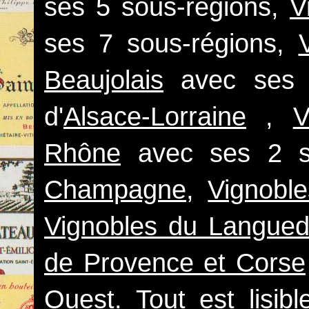
ses 5 sous-régions,
V
ses 7 sous-régions,
Beaujolais
avec ses 7
d'
Alsace-Lorraine
,
V
Rhône
avec ses 2 so
Champagne
,
Vignobl
Vignobles du Langued
de Provence et Corse
Ouest
. Tout est lisib