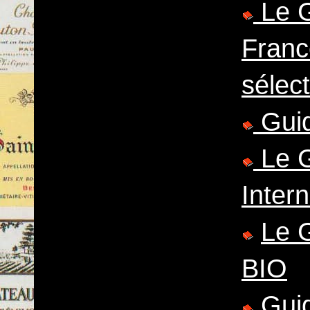
Le G
Franc
sélec
Guid
Le G
Inter
Le 
BIO
Guid