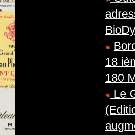
adres
BioD
Bor
18 iè
180 M
Le G
(Editi
augm