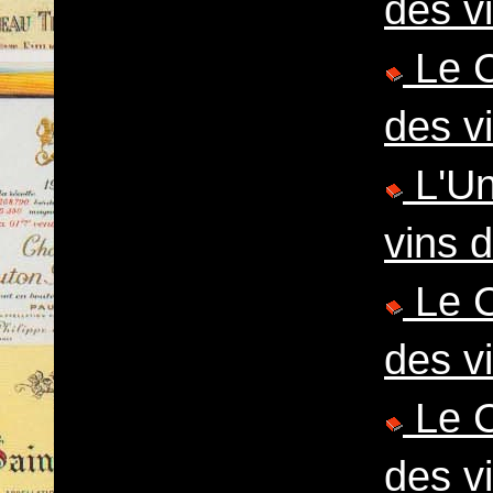
des v
Le C
des v
L'Un
vins 
Le C
des v
Le C
des v