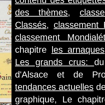
contenu des étiquette
des thèmes
,
clas
Classés
,
classement 
classement Mondialét
chapitre
les arnaques
Les grands crus:
du
d'Alsace et de Pr
tendances actuelles
de
graphique, Le chapi