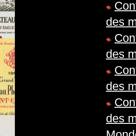
Conf
des m
Conf
des m
Conf
des m
Conf
des m
Mond